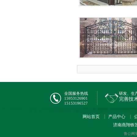
全国服务热线
研发、生
15953126901
完善技
15153196527
网站首页
产品中心
济南燕翔铁
鲁公网安备