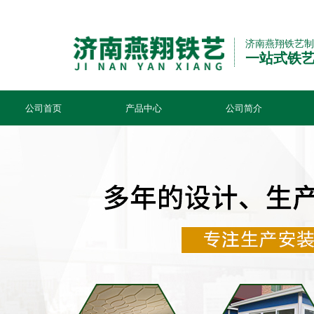
济南燕翔铁艺制
一站式铁
公司首页
产品中心
公司简介