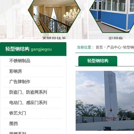
当前位置：
首页
>
产品中心
>
轻型钢
轻型钢结构
gangjiegou
不锈钢制品
轻型钢结构
彩钢房
广告牌制作
防盗门、防盗网系列
电动门、感应门系列
铁艺大门
围挡