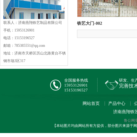
联系人：济南燕翔铁艺制品有限公司
铁艺大门-002
手机：15953126901
电话：15153196527
邮箱：785385551@qq.com
地址：济南市天桥区历山北路黄台不锈
钢市场3区317
全国服务热线
研发、生
15953126901
完善技
15153196527
网站首页
产品中心
济南燕翔铁
鲁公网安备
【本站图片均由网站所有方提供，部分图片来源于网