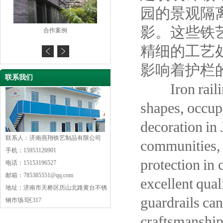
园的景观隔
影。这些铁
合作案例
合作案例
精细的工艺
影响着护栏
联系我们
Iron railings
shapes, occupy
decoration in 
联系人：济南燕翔铁艺制品有限公司
communities, 
手机：15953126901
protection in 
电话：15153196527
邮箱：785385551@qq.com
excellent qual
地址：济南市天桥区历山北路黄台不锈
guardrails can
钢市场3区317
craftsmanship