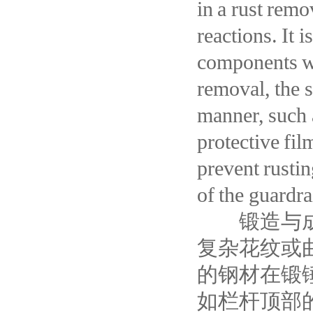
in a rust remo
reactions. It 
components wit
removal, the s
manner, such 
protective fi
prevent rustin
of the guardra
锻造与成型
复杂花纹或
的钢材在锻
如栏杆顶部