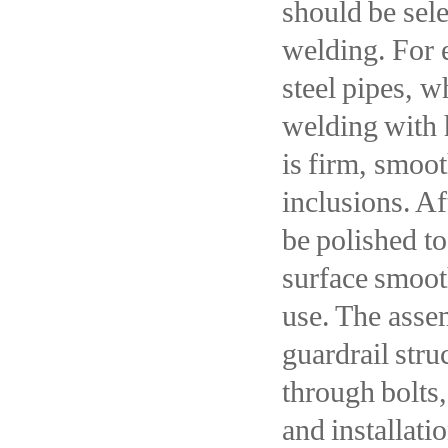
should be sele
welding. For 
steel pipes, w
welding with 
is firm, smoot
inclusions. A
be polished t
surface smoot
use. The asse
guardrail str
through bolts,
and installati