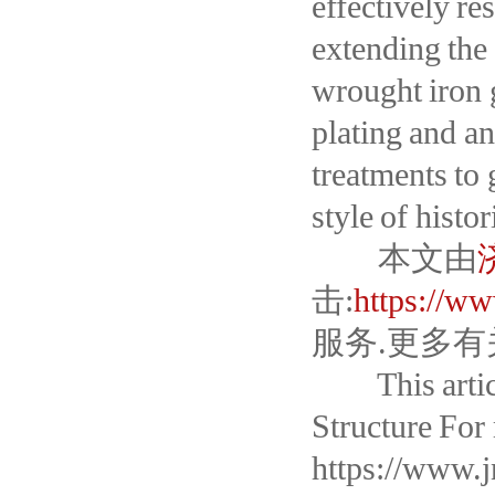
effectively re
extending the 
wrought iron 
plating and a
treatments to 
style of histo
本文由
击:
https://w
服务.更多有
This article 
Structure For 
https://www.j