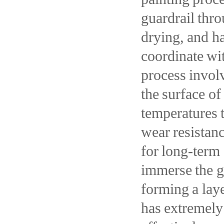
guardrail thro
drying, and ha
coordinate wi
process involv
the surface of
temperatures t
wear resistanc
for long-term 
immerse the gu
forming a laye
has extremely