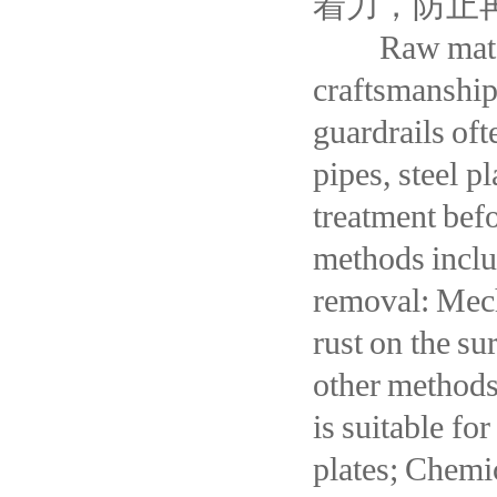
着力，防止
Raw material
craftsmanship
guardrails oft
pipes, steel pl
treatment bef
methods inclu
removal: Mech
rust on the su
other methods,
is suitable fo
plates; Chemic