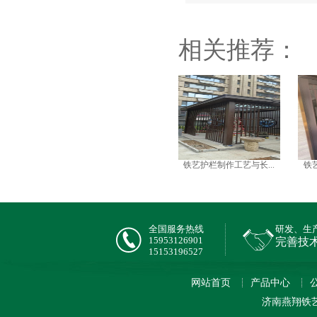
相关推荐：
铁艺护栏制作工艺与长...
铁
全国服务热线
研发、生
15953126901
完善技
15153196527
网站首页
产品中心
济南燕翔铁