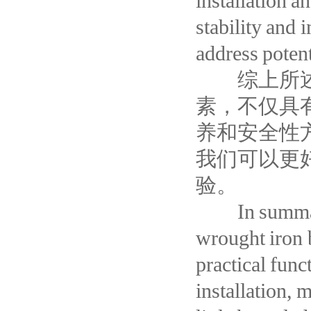
installation a
stability and 
address potent
综上所述，
素，不仅具
养和安全性
我们可以更
验。
In summary, 
wrought iron 
practical funct
installation, 