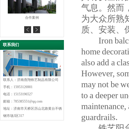
气息。然而
为大众所熟
合作案例
合作案例
质、安装、
Iron balcony
联系我们
home decoratio
also add a cla
However, some
联系人：济南燕翔铁艺制品有限公司
may not be wel
手机：15953126901
to a deeper un
电话：15153196527
邮箱：785385551@qq.com
maintenance, 
地址：济南市天桥区历山北路黄台不锈
guardrails.
钢市场3区317
铁艺阳台护